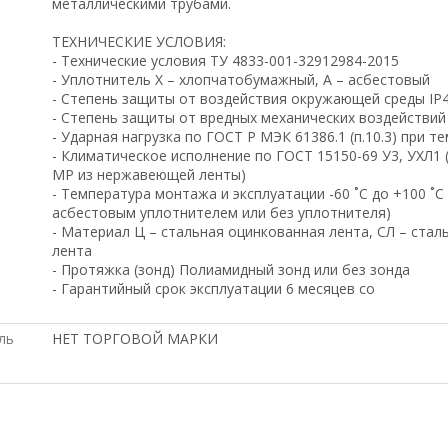
металлическими трубами.
ТЕХНИЧЕСКИЕ УСЛОВИЯ:
- Технические условия ТУ 4833-001-32912984-2015
- Уплотнитель Х – хлопчатобумажный, А – асбестовый
- Степень защиты от воздействия окружающей среды IP4
- Степень защиты от вредных механических воздействий 
- Ударная нагрузка по ГОСТ Р МЭК 61386.1 (п.10.3) при т
- Климатическое исполнение по ГОСТ 15150-69 У3, УХЛ1 (
МР из нержавеющей ленты)
- Температура монтажа и эксплуатации -60 ˚С до +100 ˚С
асбестовым уплотнителем или без уплотнителя)
- Материал Ц – стальная оцинкованная лента, СЛ – ста
лента
- Протяжка (зонд) Полиамидный зонд или без зонда
- Гарантийный срок эксплуатации 6 месяцев со
ль
НЕТ ТОРГОВОЙ МАРКИ