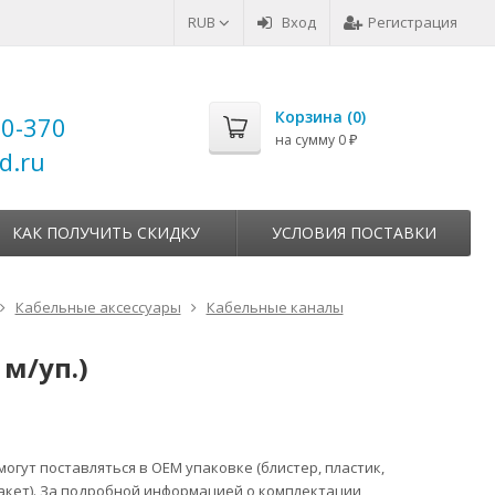
RUB
Вход
Регистрация
Корзина (
0
)
00-370
на сумму
0
₽
d.ru
КАК ПОЛУЧИТЬ СКИДКУ
УСЛОВИЯ ПОСТАВКИ
Кабельные аксессуары
Кабельные каналы
м/уп.)
огут поставляться в ОЕМ упаковке (блистер, пластик,
акет). За подробной информацией о комплектации