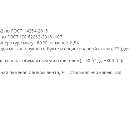
2 по ГОСТ 14254-2015
по ГОСТ IEC 62262-2015 IК07
емпературе минус 60 ºС не менее 2 Дж
для металлорукава в бухте из оцинкованной стали), Т5 (для
 (с хлопчатобумажным уплотнителем), -60 ˚С до +300 ˚С (с
льная луженая оловом лента, Н – стальная нержавеющая