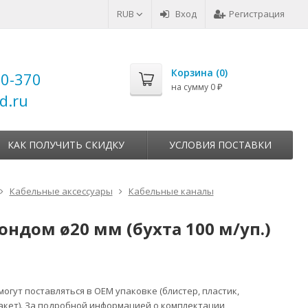
RUB
Вход
Регистрация
Корзина (
0
)
00-370
на сумму
0
₽
d.ru
КАК ПОЛУЧИТЬ СКИДКУ
УСЛОВИЯ ПОСТАВКИ
Кабельные аксессуары
Кабельные каналы
ондом ø20 мм (бухта 100 м/уп.)
огут поставляться в ОЕМ упаковке (блистер, пластик,
акет). За подробной информацией о комплектации