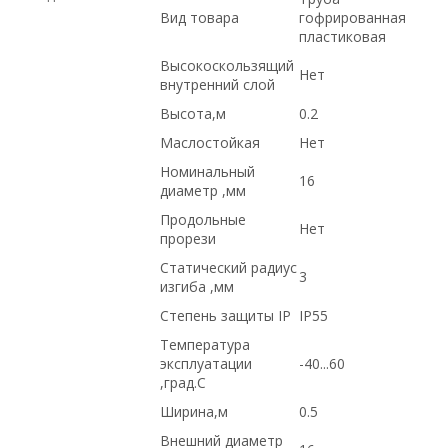
Вид товара
гофрированная
пластиковая
Высокоскользящий
Нет
внутренний слой
Высота,м
0.2
Маслостойкая
Нет
Номинальный
16
диаметр ,мм
Продольные
Нет
прорези
Статический радиус
3
изгиба ,мм
Степень защиты IP
IP55
Температура
эксплуатации
-40...60
,град.C
Ширина,м
0.5
Внешний диаметр