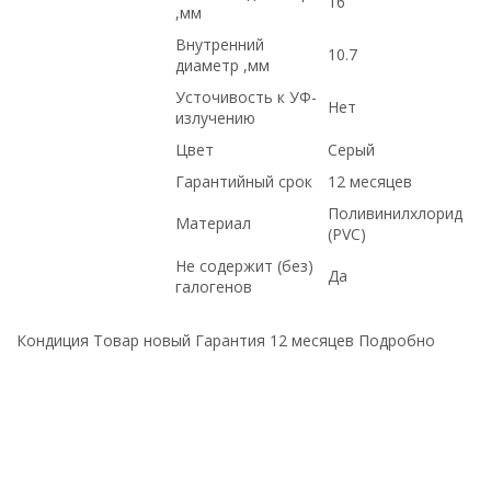
16
,мм
Внутренний
10.7
диаметр ,мм
Усточивость к УФ-
Нет
излучению
Цвет
Серый
Гарантийный срок
12 месяцев
Поливинилхлорид
Материал
(PVC)
Не содержит (без)
Да
галогенов
Кондиция Товар новый Гарантия 12 месяцев Подробно
купить НОВОЕ оборудование,, ПО НИЗКИМ ЦЕНАМ, Cisco,
ПОД ЗАКАЗ, С БОЛЬШОЙ СКИДКОЙ, Dell, в магазине
СетиЛенд, С ДСОТАВКОЙ ПО РОССИИ, купить б/у
оборудование,, ДОСТАВКА В КРЫМ, по выгодной цене, ПО
ОПТОВЫМ ЦЕНАМ, под проект, Hp, на гарантии, с
доставкой по Казахстану, Intel, доставка в Киргизию