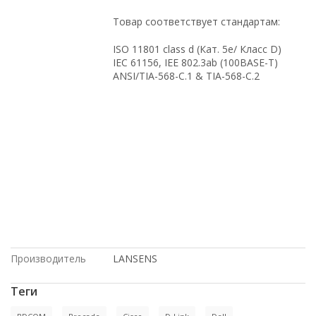
Товар соответствует стандартам:
ISO 11801 class d (Кат. 5e/ Класс D)
IEC 61156, IEE 802.3ab (100BASE-T)
ANSI/TIA-568-C.1 & TIA-568-C.2
в Москве, Intel, доставка в Киргизию, с
большой скидкой, доставка в Крым, по
выгодной цене, купить новое
оборудование, на гарантии, Juniper, в
рассрочку, по низким ценам, по
оптовым ценам, купить б/у
оборудование, с доставкой по России,
Dell, под проект, Cisco, в магазине
СетиЛенд, под заказ, с доставкой по
Казахстану, HP
Производитель
LANSENS
Теги