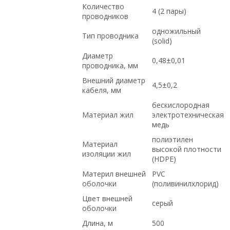
Количество
4 (2 пары)
проводников
одножильный
Тип проводника
(solid)
Диаметр
0,48±0,01
проводника, мм
Внешний диаметр
4,5±0,2
кабеля, мм
бескислородная
Материал жил
электротехническая
медь
полиэтилен
Материал
высокой плотности
изоляции жил
(HDPE)
Материл внешней
PVC
оболочки
(поливинилхлорид)
Цвет внешней
серый
оболочки
Длина, м
500