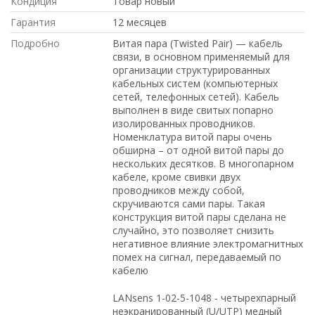
Кондиция
Товар новый
Гарантия
12 месяцев
Подробно
Витая пара (Twisted Pair) — кабель
связи, в основном применяемый для
организации структурированных
кабельных систем (компьютерных
сетей, телефонных сетей). Кабель
выполнен в виде свитых попарно
изолированных проводников.
Номенклатура витой пары очень
обширна – от одной витой пары до
нескольких десятков. В многопарном
кабеле, кроме свивки двух
проводников между собой,
скручиваются сами пары. Такая
конструкция витой пары сделана не
случайно, это позволяет снизить
негативное влияние электромагнитных
помех на сигнал, передаваемый по
кабелю
LANsens 1-02-5-1048 - четырехпарный
неэкранированный (U/UTP) медный