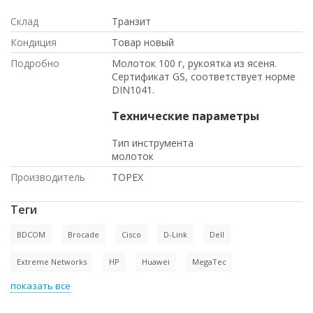
Склад
Транзит
Кондиция
Товар новый
Подробно
Молоток 100 г, рукоятка из ясеня.
Сертификат GS, соответствует норме
DIN1041.
Технические параметры
Тип инструмента
молоток
Производитель
TOPEX
Теги
BDCOM
Brocade
Cisco
D-Link
Dell
Extreme Networks
HP
Huawei
MegaTec
показать все