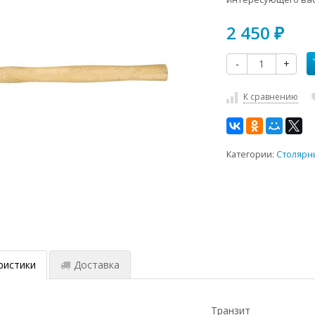
2 450
₽
-
+
К сравнению
Категории:
Столярн
ристики
Доставка
Транзит