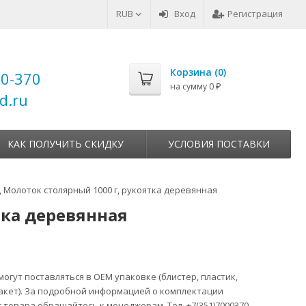
RUB
Вход
Регистрация
Корзина (
0
)
00-370
на сумму
0
₽
d.ru
КАК ПОЛУЧИТЬ СКИДКУ
УСЛОВИЯ ПОСТАВКИ
, Молоток столярный 1000 г, рукоятка деревянная
тка деревянная
огут поставляться в ОЕМ упаковке (блистер, пластик,
акет). За подробной информацией о комплектации
 товара обращайтесь к менеджерам. Тел. +7(351)7000370