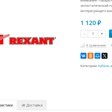
Внимание! Товары м
антистатический п
интересующего вас
1 120
₽
-
+
К сравнению
Категории:
Кабель 
ристики
Доставка