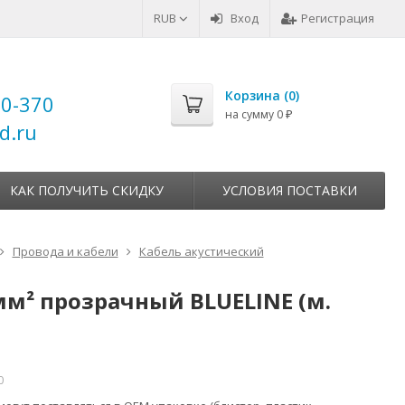
RUB
Вход
Регистрация
Корзина (
0
)
00-370
на сумму
0
₽
d.ru
КАК ПОЛУЧИТЬ СКИДКУ
УСЛОВИЯ ПОСТАВКИ
Провода и кабели
Кабель акустический
 мм² прозрачный BLUELINE (м.
0