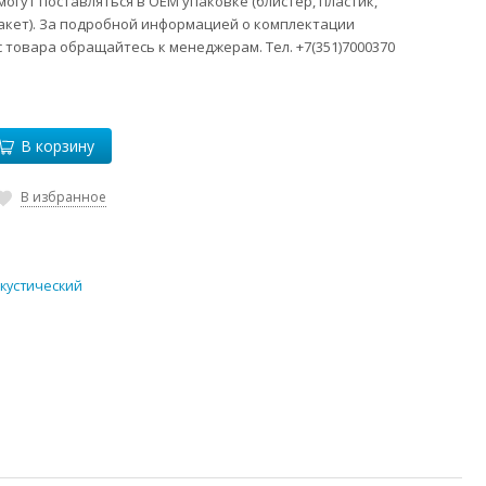
огут поставляться в ОЕМ упаковке (блистер, пластик,
акет). За подробной информацией о комплектации
 товара обращайтесь к менеджерам. Тел. +7(351)7000370
В корзину
В избранное
акустический