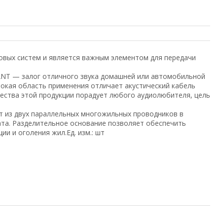
овых систем и является важным элементом для передачи
ANT — залог отличного звука домашней или автомобильной
окая область применения отличает акустический кабель
ества этой продукции порадует любого аудиолюбителя, цель
ит из двух параллельных многожильных проводников в
ата. Разделительное основание позволяет обеспечить
и и оголения жил.Ед. изм.: шт