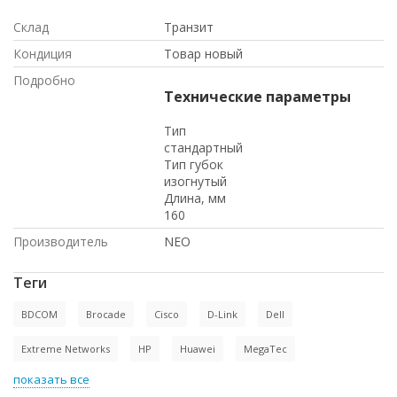
Склад
Транзит
Кондиция
Товар новый
Подробно
Технические параметры
Тип
стандартный
Тип губок
изогнутый
Длина, мм
160
Производитель
NEO
Теги
BDCOM
Brocade
Cisco
D-Link
Dell
Extreme Networks
HP
Huawei
MegaTec
показать все