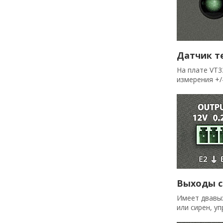
Датчик т
На плате VT3
измерения +/
Выходы с
Имеет двавых
или сирен, у