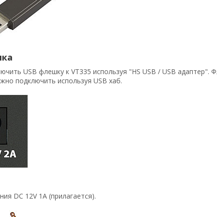
шка
чить USB флешку к VT335 используя "HS USB / USB адаптер". Ф
жно подключить используя USB хаб.
ания
DC 12V 1A (прилагается).