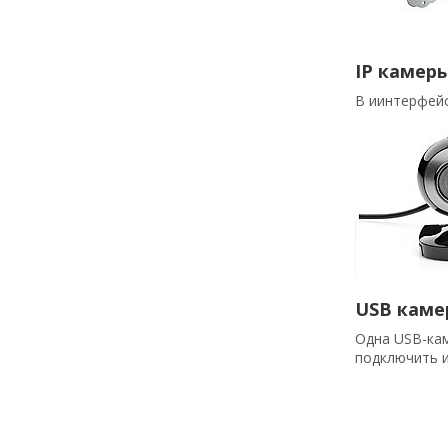
IP камер
В иинтерфейс
USB каме
Одна USB-кам
подключить и