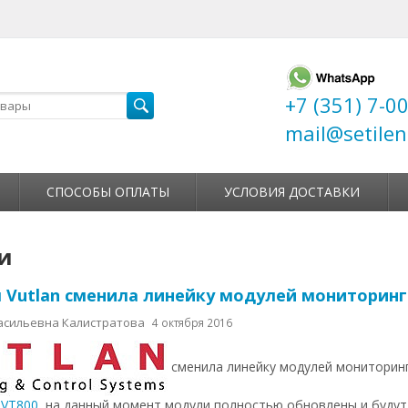
+7 (351) 7-0
mail@setilen
СПОСОБЫ ОПЛАТЫ
УСЛОВИЯ ДОСТАВКИ
и
 Vutlan сменила линейку модулей мониторинг
асильевна Калистратова
4 октября 2016
сменила линейку модулей мониторинг
 VT800
, на данный момент модули полностью обновлены и будут 