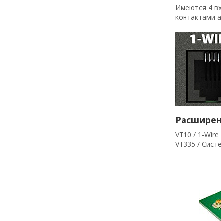
Имеются 4 вх
контактами а
Расширен
VT10 / 1-Wir
VT335 / Сист