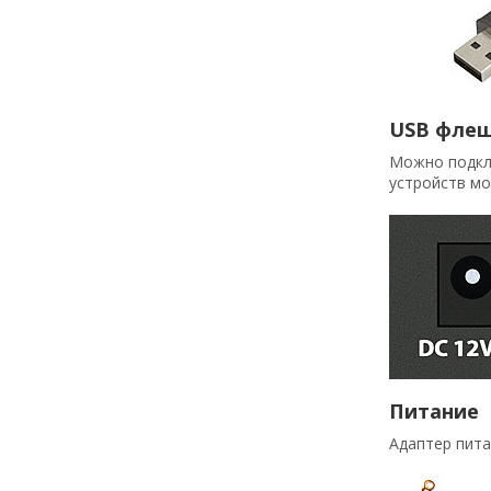
USB фле
Можно подклю
устройств мо
Питание
Адаптер пит