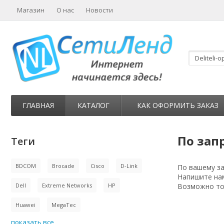
Магазин
О нас
Новости
ГЛАВНАЯ
КАТАЛОГ
КАК ОФОРМИТЬ ЗАКАЗ
По запр
Теги
BDCOM
Brocade
Cisco
D-Link
По вашему за
Напишите нам
Dell
Extreme Networks
HP
Возможно тов
Huawei
MegaTec
показать все