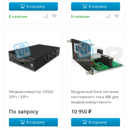
В корзину
В корзину
В наличии
В наличии
Медиаконвертер 10GbE
Модульный блок питания
SFP+ / SFP+
постоянного тока 48В для
медиаконвертерного
шасси SNR-CVT-CHASSIS-
По запросу
10 950
10G
₽
В корзину
В корзину