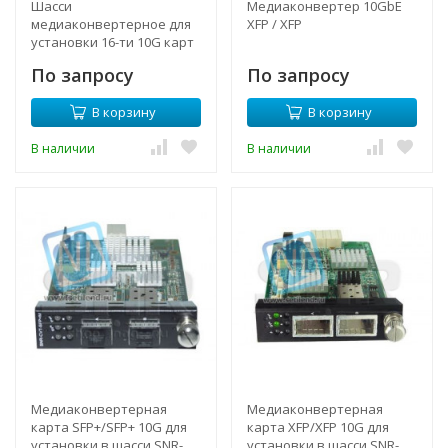
Шасси
Медиаконвертер 10GbE
медиаконвертерное для
XFP / XFP
установки 16-ти 10G карт
2U/19"
По запросу
По запросу
В корзину
В корзину
В наличии
В наличии
Медиаконвертерная
Медиаконвертерная
карта SFP+/SFP+ 10G для
карта XFP/XFP 10G для
установки в шасси SNR-
установки в шасси SNR-