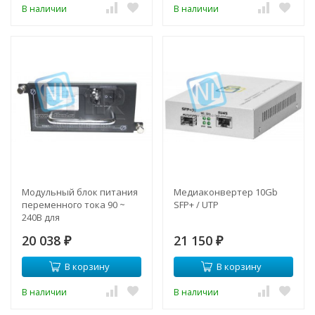
В наличии
В наличии
Модульный блок питания
Медиаконвертер 10Gb
переменного тока 90 ~
SFP+ / UTP
240В для
медиаконвертерного
20 038
21 150
шасси SNR-CVT-CHASSIS-
₽
₽
10G
В корзину
В корзину
В наличии
В наличии