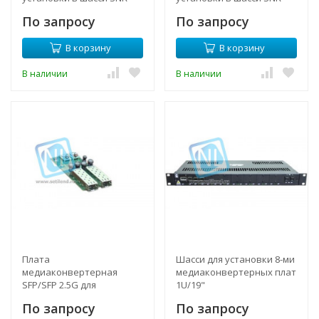
CVT-CHASSIS-10G
CVT-CHASSIS-10G
По запросу
По запросу
В корзину
В корзину
В наличии
В наличии
Плата
Шасси для установки 8-ми
медиаконвертерная
медиаконвертерных плат
SFP/SFP 2.5G для
1U/19"
установки в шасси SNR-
По запросу
По запросу
CVT-CHASSIS-1U